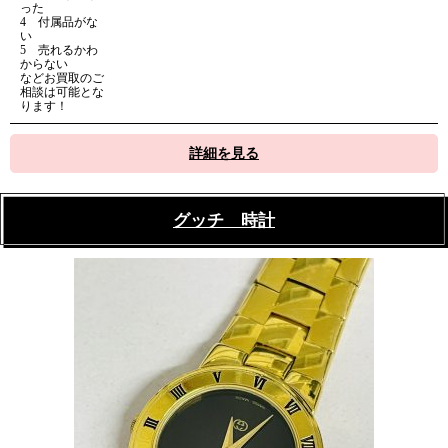
った
4 付属品がな
い
5 売れるかわ
からない
などお買取のご
相談は可能とな
ります！
詳細を見る
グッチ 時計