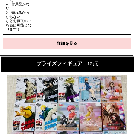
4 付属品がな
い
5 売れるかわ
からない
などお買取のご
相談は可能とな
ります！
詳細を見る
プライズフィギュア 15点