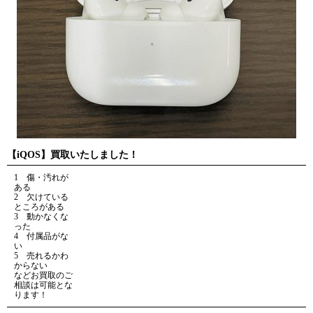
【iQOS】買取いたしました！
1 傷・汚れが
ある
2 欠けている
ところがある
3 動かなくな
った
4 付属品がな
い
5 売れるかわ
からない
などお買取のご
相談は可能とな
ります！