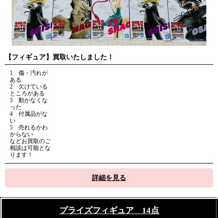
【フィギュア】買取いたしました！
1 傷・汚れが
ある
2 欠けている
ところがある
3 動かなくな
った
4 付属品がな
い
5 売れるかわ
からない
などお買取のご
相談は可能とな
ります！
詳細を見る
プライズフィギュア 14点