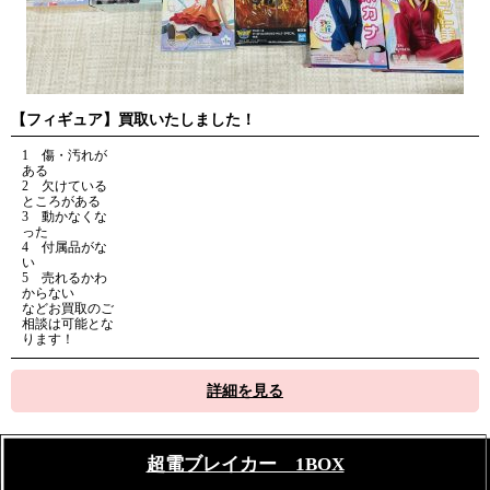
【フィギュア】買取いたしました！
1 傷・汚れが
ある
2 欠けている
ところがある
3 動かなくな
った
4 付属品がな
い
5 売れるかわ
からない
などお買取のご
相談は可能とな
ります！
詳細を見る
超電ブレイカー 1BOX