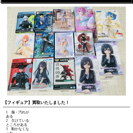
【フィギュア】買取いたしました！
1 傷・汚れが
ある
2 欠けている
ところがある
3 動かなくな
った