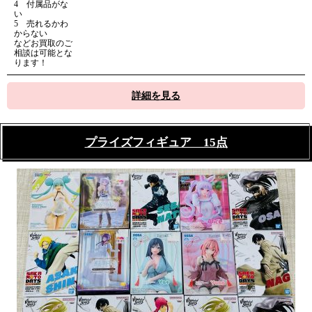
4 付属品がな
い
5 売れるかわ
からない
などお買取のご
相談は可能とな
ります！
詳細を見る
プライズフィギュア 15点