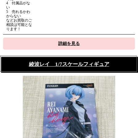
4 付属品がな
い
5 売れるかわ
からない
などお買取のご
相談は可能とな
ります！
詳細を見る
綾波レイ 1/7スケールフィギュア