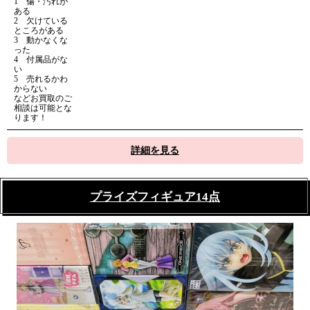
1 傷・汚れが
ある
2 欠けている
ところがある
3 動かなくな
った
4 付属品がな
い
5 売れるかわ
からない
などお買取のご
相談は可能とな
ります！
詳細を見る
プライズフィギュア14点