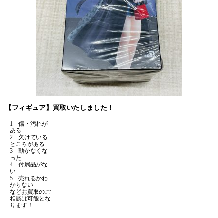
【フィギュア】買取いたしました！
1 傷・汚れが
ある
2 欠けている
ところがある
3 動かなくな
った
4 付属品がな
い
5 売れるかわ
からない
などお買取のご
相談は可能とな
ります！