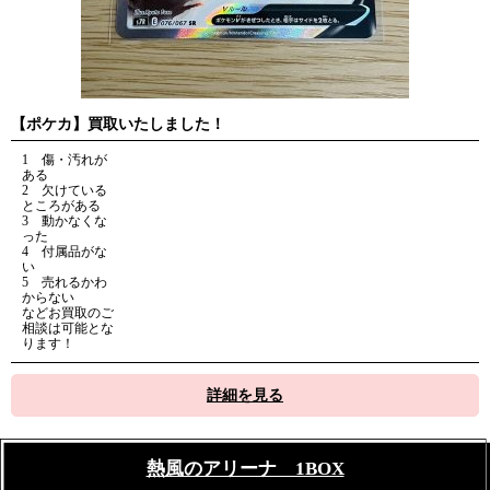
【ポケカ】買取いたしました！
1 傷・汚れが
ある
2 欠けている
ところがある
3 動かなくな
った
4 付属品がな
い
5 売れるかわ
からない
などお買取のご
相談は可能とな
ります！
詳細を見る
熱風のアリーナ 1BOX