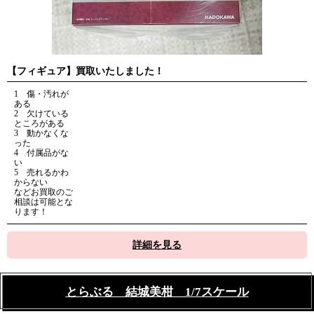
【フィギュア】買取いたしました！
1 傷・汚れが
ある
2 欠けている
ところがある
3 動かなくな
った
4 付属品がな
い
5 売れるかわ
からない
などお買取のご
相談は可能とな
ります！
詳細を見る
とらぶる 結城美柑 1/7スケール