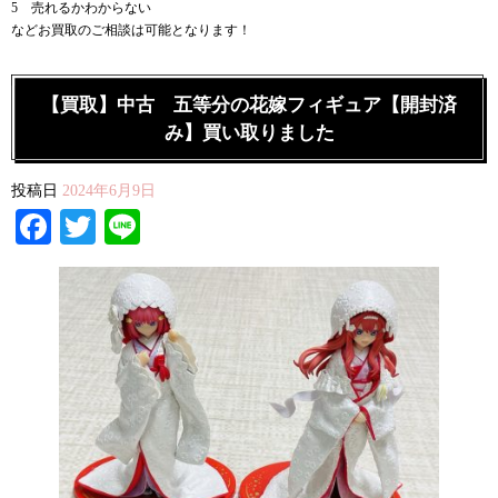
5 売れるかわからない
などお買取のご相談は可能となります！
【買取】中古 五等分の花嫁フィギュア【開封済
み】買い取りました
投稿日
2024年6月9日
Facebook
Twitter
Line