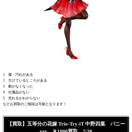
1 傷・汚れがある
2 欠けているところがある
3 動かなくなった
4 付属品がない
5 売れるかわからない
などお買取のご相談は可能となります！
【買取】五等分の花嫁 Trio-Try-iT 中野四葉 バニー
ver ￥1000買取 7/20