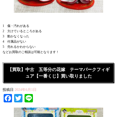
1 傷・汚れがある
2 欠けているところがある
3 動かなくなった
4 付属品がない
5 売れるかわからない
などお買取のご相談は可能となります！
【買取】中古 五等分の花嫁 テーマパークフィギ
ュア【一番くじ】買い取りました
投稿日
2024年6月1日
Facebook
Twitter
Line