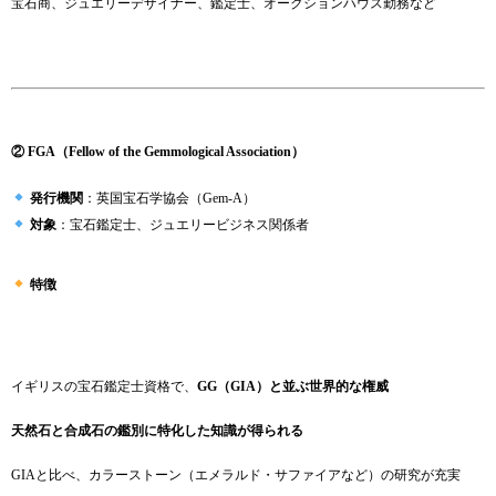
宝石商、ジュエリーデザイナー、鑑定士、オークションハウス勤務など
② FGA（Fellow of the Gemmological Association）
発行機関
：英国宝石学協会（Gem-A）
対象
：宝石鑑定士、ジュエリービジネス関係者
特徴
イギリスの宝石鑑定士資格で、
GG（GIA）と並ぶ世界的な権威
天然石と合成石の鑑別に特化した知識が得られる
GIAと比べ、カラーストーン（エメラルド・サファイアなど）の研究が充実