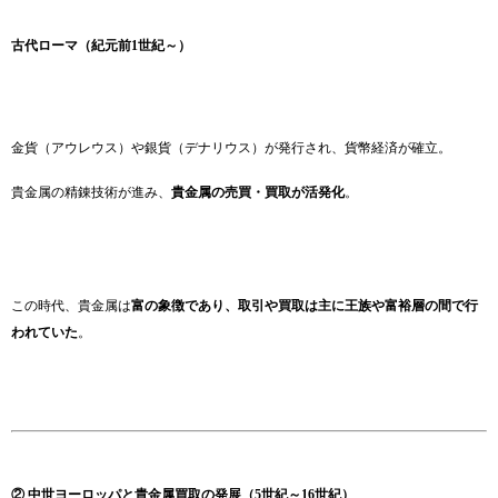
古代ローマ（紀元前1世紀～）
金貨（アウレウス）や銀貨（デナリウス）が発行され、貨幣経済が確立。
貴金属の精錬技術が進み、
貴金属の売買・買取が活発化
。
この時代、貴金属は
富の象徴であり、取引や買取は主に王族や富裕層の間で行
われていた
。
② 中世ヨーロッパと貴金属買取の発展（5世紀～16世紀）