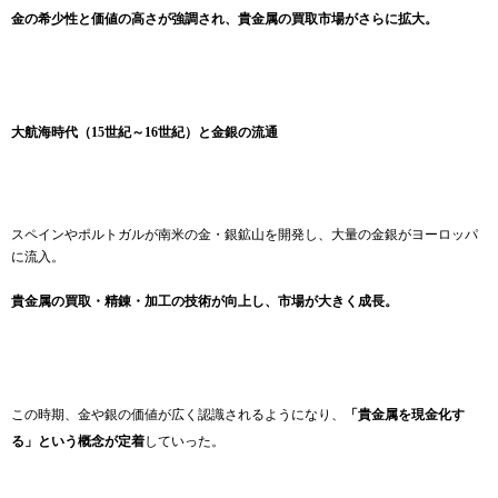
金の希少性と価値の高さが強調され、貴金属の買取市場がさらに拡大。
大航海時代（15世紀～16世紀）と金銀の流通
スペインやポルトガルが南米の金・銀鉱山を開発し、大量の金銀がヨーロッパ
に流入。
貴金属の買取・精錬・加工の技術が向上し、市場が大きく成長。
この時期、金や銀の価値が広く認識されるようになり、
「貴金属を現金化す
る」という概念が定着
していった。