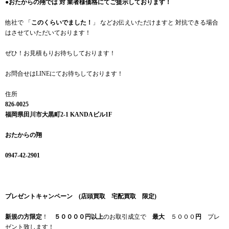
●おたからの翔では 対 業者様価格にてご提示しております！
他社で 「
このくらいでました！
」 などお伝えいただけますと 対抗できる場合
はさせていただいております！
ぜひ！お見積もりお待ちしております！
お問合せはLINEにてお待ちしております！
住所
826-0025
福岡県田川市大黒町2-1 KANDAビル1F
おたからの翔
0947-42-2901
プレゼントキャンペーン (店頭買取 宅配買取 限定)
新規の方限定
！
５００００円以上
のお取引成立で
最大
５０００
円
プレ
ゼント致します！